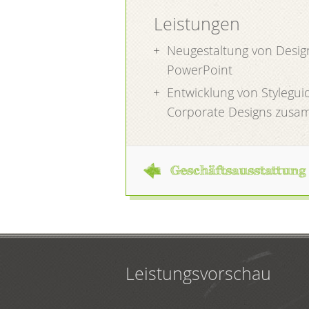
Leistungen
Neugestaltung von Desig
PowerPoint
Entwicklung von Styleguid
Corporate Designs zusa
Geschäftsausstattung
Leistungsvorschau