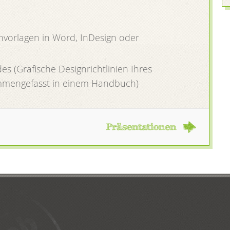
nvorlagen in Word, InDesign oder
es (Grafische Designrichtlinien Ihres
mmengefasst in einem Handbuch)
Präsentationen