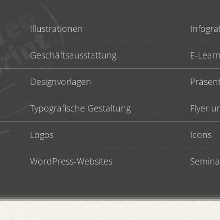
Illustrationen
Infogra
Geschäftsausstattung
E-Lear
Designvorlagen
Präsen
Typografische Gestaltung
Flyer u
Logos
Icons
WordPress-Websites
Semina