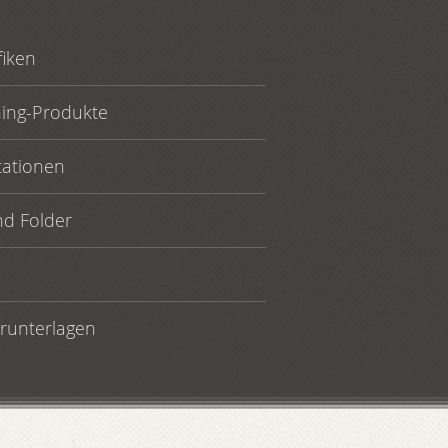
fiken
ning-Produkte
tationen
nd Folder
runterlagen