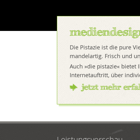
mediendesign
Die Pistazie ist die pure V
mandelartig. Frisch und un
Auch »die pistazie« biete
Internetauftritt, über indi
jetzt mehr erfa
Leistungsvorschau