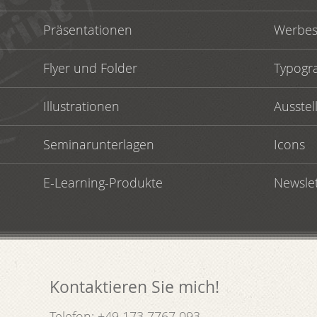
Präsentationen
Werbes
Flyer und Folder
Typogra
Illustrationen
Ausste
Seminarunterlagen
Icons
E-Learning-Produkte
Newsle
Kontaktieren Sie mich!
Telefon: +49 173 7767 093