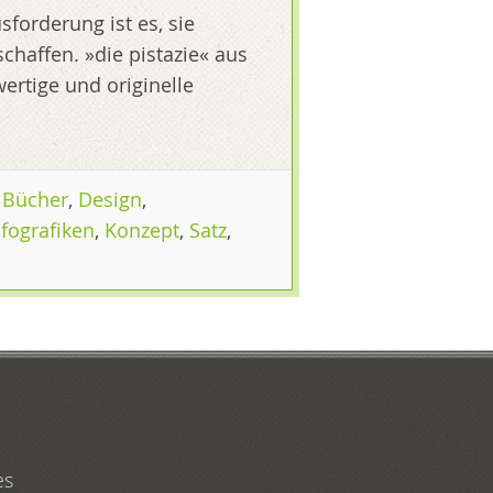
forderung ist es, sie
chaffen. »die pistazie« aus
ertige und originelle
,
Bücher
,
Design
,
nfografiken
,
Konzept
,
Satz
,
es