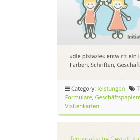
»die pistazie« entwirft ein
Farben, Schriften, Geschäf
Category:
leistungen
T
Formulare
,
Geschäftspapier
Visitenkarten
Typografische Gestaltun