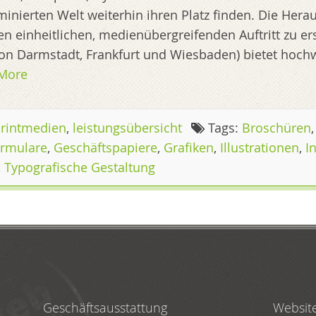
nierten Welt weiterhin ihren Platz finden. Die Heraus
en einheitlichen, medienübergreifenden Auftritt zu ers
on Darmstadt, Frankfurt und Wiesbaden) bietet hochw
More
Printmedien
,
leistungsübersicht
Tags:
Broschüren
rmulare
,
Geschäftspapiere
,
Grafiken
,
Illustrationen
,
I
,
Typografische Gestaltung
Geschäftsausstattung
Websit