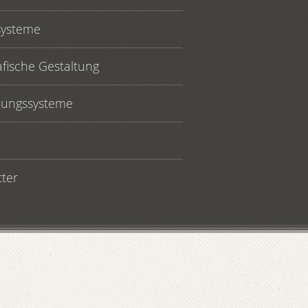
ysteme
fische Gestaltung
llungssysteme
tter