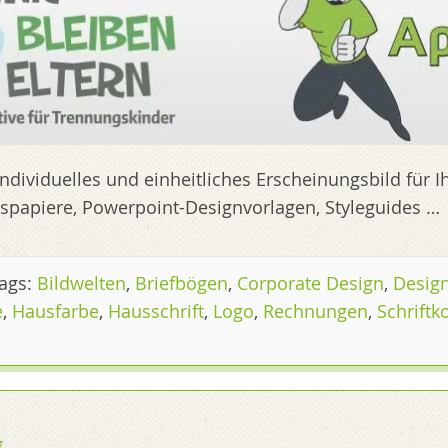
 individu­elles und einheitliches Erschei­nungsbild für
tspapiere, Powerpoint-Designvorlagen, Styleguides …
ags:
Bildwelten
,
Briefbögen
,
Corporate Design
,
Desig
e
,
Hausfarbe
,
Hausschrift
,
Logo
,
Rechnungen
,
Schriftk
g