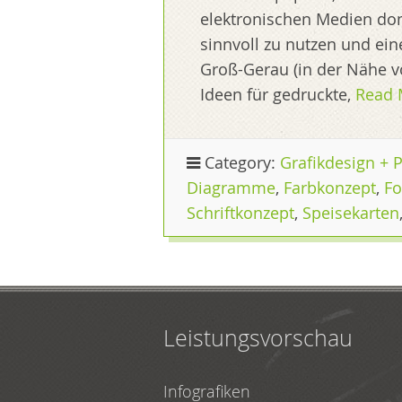
elektronischen Medien domi
sinnvoll zu nutzen und ein
Groß-Gerau (in der Nähe v
Ideen für gedruckte,
Read 
Category:
Grafikdesign + 
Diagramme
,
Farbkonzept
,
Fo
Schriftkonzept
,
Speisekarten
Leistungsvorschau
Infografiken