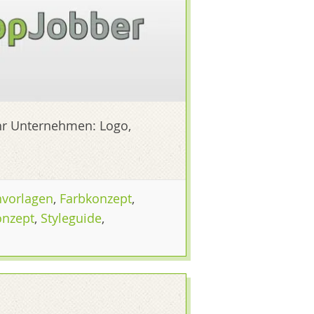
 Ihr Unternehmen: Logo,
nvorlagen
,
Farbkonzept
,
onzept
,
Styleguide
,