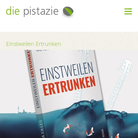

Einstweilen Ertrunken