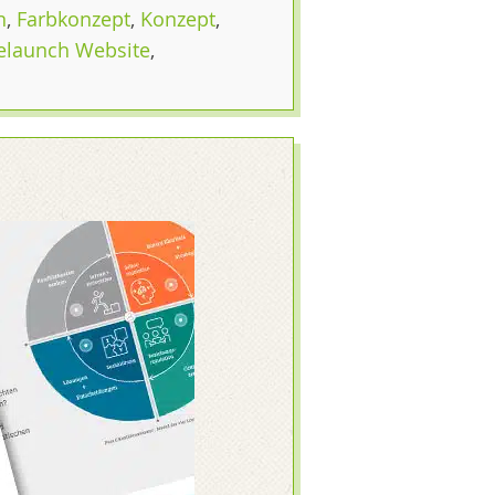
n
,
Farbkonzept
,
Konzept
,
elaunch Website
,