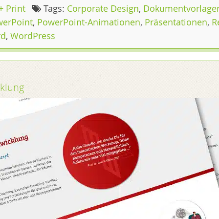
+ Print
Tags:
Corporate Design
,
Dokumentvorlage
erPoint
,
PowerPoint-Animationen
,
Präsentationen
,
R
rd
,
WordPress
cklung