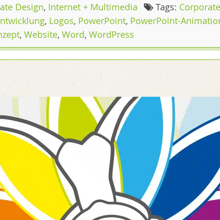
ate Design
,
Internet + Multimedia
Tags:
Corporate
ntwicklung
,
Logos
,
PowerPoint
,
PowerPoint-Animatio
nzept
,
Website
,
Word
,
WordPress