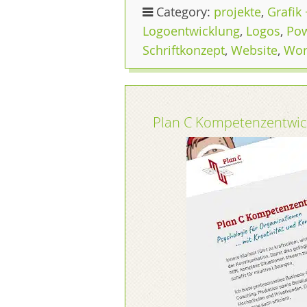
Category:
projekte
,
Grafik 
Logoentwicklung
,
Logos
,
Pow
Schriftkonzept
,
Website
,
Wo
Plan C Kompetenz­entwi