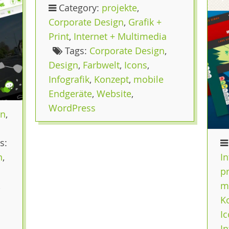
Category:
projekte
,
Corporate Design
,
Grafik +
Print
,
Internet + Multimedia
Tags:
Corporate Design
,
Design
,
Farbwelt
,
Icons
,
Infografik
,
Konzept
,
mobile
Endgeräte
,
Website
,
WordPress
gn
,
s:
n
,
In
pr
,
m
K
Ic
I