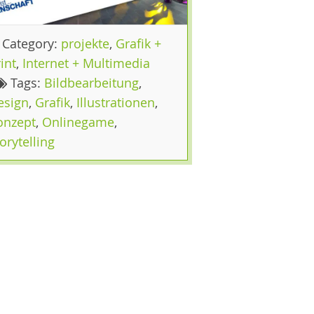
Category:
projekte
,
Grafik +
int
,
Internet + Multimedia
Tags:
Bildbearbeitung
,
esign
,
Grafik
,
Illustrationen
,
onzept
,
Onlinegame
,
orytelling