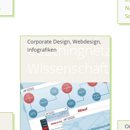
n
N
S
Corporate Design, Webdesign,
Coachingnetz
Infografiken
Wissenschaft
O