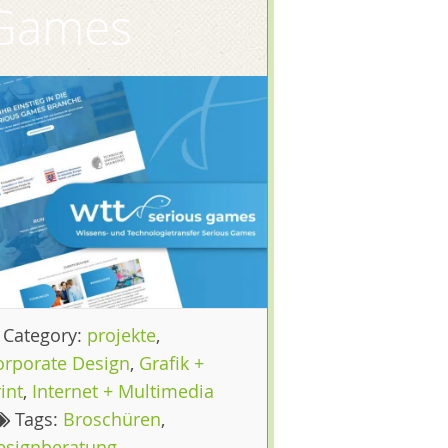
Games
Category:
projekte
,
orporate Design
,
Grafik +
int
,
Internet + Multimedia
Tags:
Broschüren
,
esignberatung
,