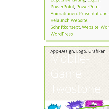
PowerPoint
,
PowerPoint-
Animationen
,
Präsentatione
Relaunch Website
,
Schriftkonzept
,
Website
,
Wo
WordPress
App-Design, Logo, Grafiken
Mobile-
Game
Twostone