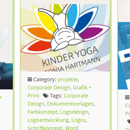
Category:
projekte
,
Corporate Design
,
Grafik +
Print
Tags:
Corporate
+
Design
,
Dokumentvorlagen
,
C
Farbkonzept
,
Logodesign
,
Pr
Logoentwicklung
,
Logos
,
Schriftkonzept
,
Word
D