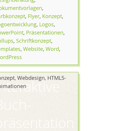
okumentvorlagen
,
arbkonzept
,
Flyer
,
Konzept
,
ogoentwicklung
,
Logos
,
owerPoint
,
Präsentationen
,
ollups
,
Schriftkonzept
,
emplates
,
Website
,
Word
,
ordPress
onzept, Webdesign, HTML5-
Interaktive
nimationen
Buch­
präsentation