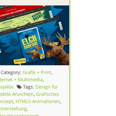
Category:
Grafik + Print
,
ternet + Multimedia
,
ojekte
Tags:
Design für
obile Ansichten
,
Grafisches
onzept
,
HTML5-Animationen
,
onerstellung
,
nteraktionskonzept
,