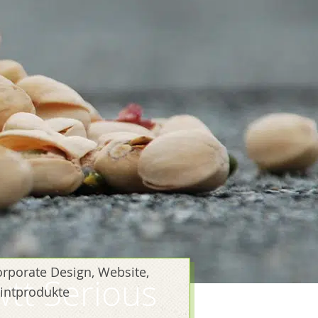
rporate Design, Website,
wtt Serious
intprodukte