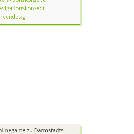
avigationskonzept
,
creendesign
nlinegame zu Darmstadts