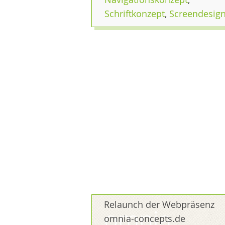
Schriftkonzept
,
Screendesig
Relaunch der Webpräsenz
omnia
omnia-concepts.de